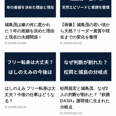
城島茂は嫁の何に惹かれ
【画像】城島茂の若い頃か
た？年の差婚を決めた理由
ら天然？リーダー資質や現
と現在の夫婦関係！
在までの変化を整理
2026年2月23日
2026年2月23日
はしのえみ フリー転身は大
松岡昌宏と城島茂、なぜ2
丈夫？今後の仕事はどうな
人の判断が割れた？『鉄腕
る？
DASH』謝罪後に生まれた
分岐点
2026年2月21日
2026年2月17日