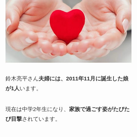
鈴木亮平さん
夫婦には、2011年11月に誕生した娘
が1人
います。
現在は中学2年生になり、
家族で過ごす姿がたびた
び目撃
されています。