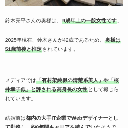
鈴木亮平さんの奥様は、
9歳年上の一般女性です
。
2025年現在、鈴木さんが42歳であるため、
奥様は
51歳前後と推定
されています。
メディアでは
「有村架純似の清楚系美人」や「桜
井幸子似」と評される高身長の女性
として報じら
れています。
結婚前は
都内の大手IT企業でWebデザイナーとし
て勤務し、約8年間キャリアを積んでいた
そうで