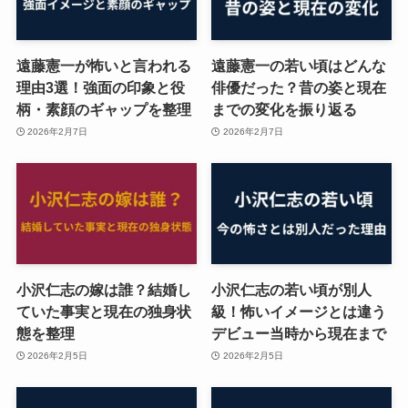
遠藤憲一が怖いと言われる
遠藤憲一の若い頃はどんな
理由3選！強面の印象と役
俳優だった？昔の姿と現在
柄・素顔のギャップを整理
までの変化を振り返る
2026年2月7日
2026年2月7日
小沢仁志の嫁は誰？結婚し
小沢仁志の若い頃が別人
ていた事実と現在の独身状
級！怖いイメージとは違う
態を整理
デビュー当時から現在まで
2026年2月5日
2026年2月5日