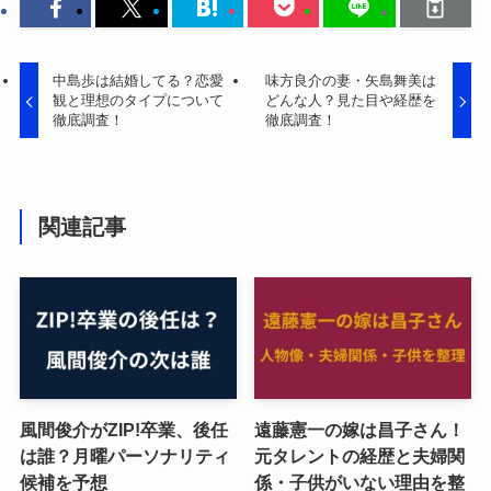
中島歩は結婚してる？恋愛
味方良介の妻・矢島舞美は
観と理想のタイプについて
どんな人？見た目や経歴を
徹底調査！
徹底調査！
関連記事
風間俊介がZIP!卒業、後任
遠藤憲一の嫁は昌子さん！
は誰？月曜パーソナリティ
元タレントの経歴と夫婦関
候補を予想
係・子供がいない理由を整