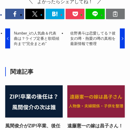
よかったらシェアしてね！
Number_iの人気曲＆代表
佐野勇斗は恋愛してる？彼
曲は？ライブ定番と歌唱傾
女の噂・熱愛の噂の真相を
向まで“完全まとめ”
最新情報で整理
関連記事
風間俊介がZIP!卒業、後任
遠藤憲一の嫁は昌子さん！